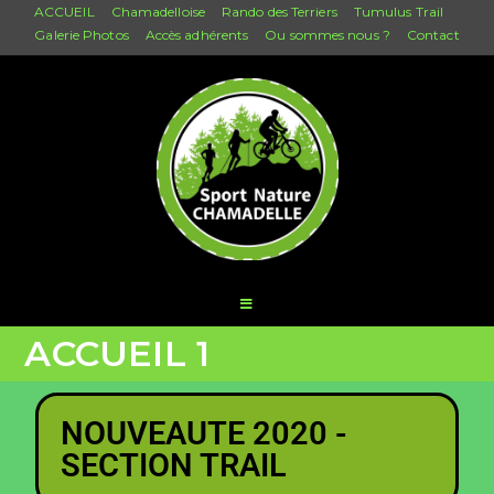
ACCUEIL
Chamadelloise
Rando des Terriers
Tumulus Trail
Galerie Photos
Accès adhérents
Ou sommes nous ?
Contact
ACCUEIL 1
NOUVEAUTE 2020 -
SECTION TRAIL