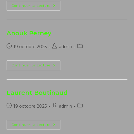
publication :
Sandrine
Continuer La Lecture
De
Fleury
Anouk Perney
Publication
Auteur/autrice
Post
19 octobre 2025
admin
publiée :
de
category:
la
publication :
Anouk
Continuer La Lecture
Perney
Laurent Boutinaud
Publication
Auteur/autrice
Post
19 octobre 2025
admin
publiée :
de
category:
la
publication :
Laurent
Continuer La Lecture
Boutinaud