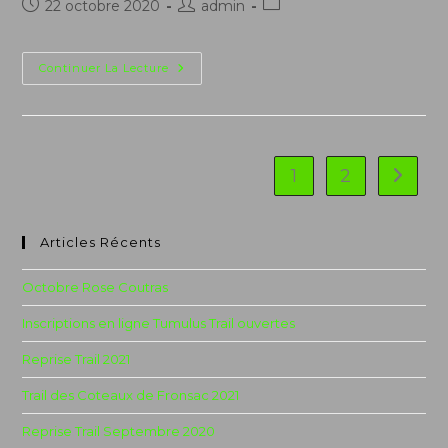
Publication
Auteur/autrice
Post
22 octobre 2020
admin
publiée :
de
category:
la
publication :
Yannick
Continuer La Lecture
Blois
1
2
Aller à 
Articles Récents
Octobre Rose Coutras
Inscriptions en ligne Tumulus Trail ouvertes
Reprise Trail 2021
Trail des Coteaux de Fronsac 2021
Reprise Trail Septembre 2020