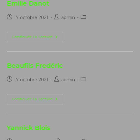
Emilie Danot
Publication
Auteur/autrice
Post
17 octobre 2021
admin
publiée :
de
category:
la
publication :
Emilie
Continuer La Lecture
Danot
Beaufils Fredéric
Publication
Auteur/autrice
Post
17 octobre 2021
admin
publiée :
de
category:
la
publication :
Beaufils
Continuer La Lecture
Fredéric
Yannick Blois