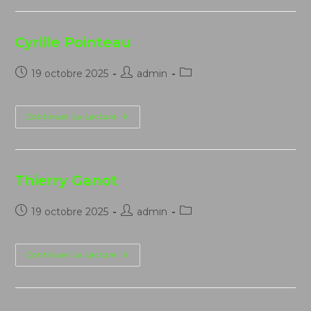
Cyrille Pointeau
Publication
Auteur/autrice
Post
19 octobre 2025
admin
publiée :
de
category:
la
publication :
Cyrille
Continuer La Lecture
Pointeau
Thierry Ganot
Publication
Auteur/autrice
Post
19 octobre 2025
admin
publiée :
de
category:
la
publication :
Thierry
Continuer La Lecture
Ganot