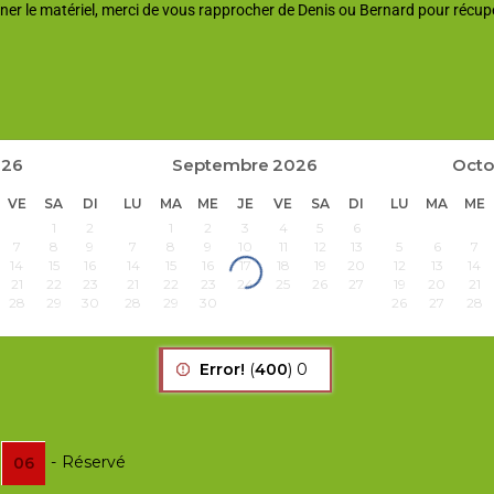
ner le matériel, merci de vous rapprocher de Denis ou Bernard pour récupé
026
Septembre
2026
Octo
VE
SA
DI
LU
MA
ME
JE
VE
SA
DI
LU
MA
ME
1
2
1
2
3
4
5
6
7
8
9
7
8
9
10
11
12
13
5
6
7
14
15
16
14
15
16
17
18
19
20
12
13
14
21
22
23
21
22
23
24
25
26
27
19
20
21
28
29
30
28
29
30
26
27
28
Error!
(
400
) 0
-
Réservé
06