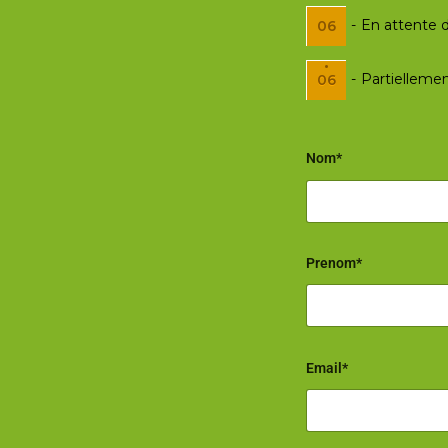
-
En attente d
06
·
-
Partiellemen
06
Nom*
Prenom*
Email*