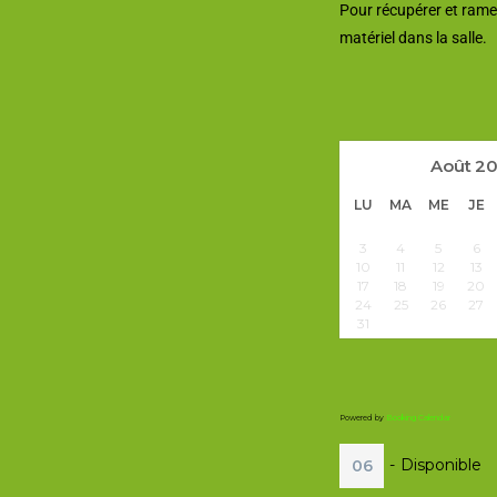
Pour récupérer et rame
matériel dans la salle.
Août
2
LU
MA
ME
JE
3
4
5
6
10
11
12
13
17
18
19
20
24
25
26
27
31
Powered by
Booking Calendar
-
Disponible
06