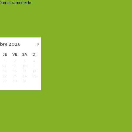
rer et ramener le
›
bre
2026
JE
VE
SA
DI
1
2
3
4
8
9
10
11
15
16
17
18
22
23
24
25
29
30
31