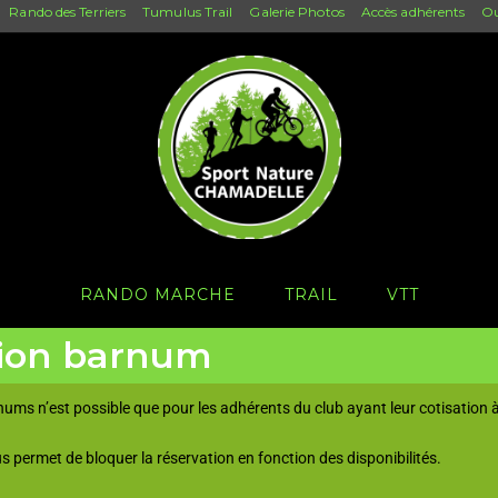
Rando des Terriers
Tumulus Trail
Galerie Photos
Accès adhérents
Ou
RANDO MARCHE
TRAIL
VTT
tion barnum
ums n’est possible que pour les adhérents du club ayant leur cotisation à
s permet de bloquer la réservation en fonction des disponibilités.