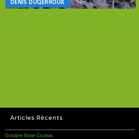
DENIS DUQERROUX
Articles Récents
Octobre Rose Coutras