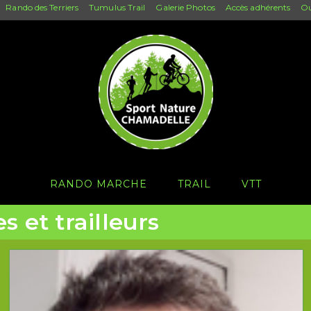
Rando des Terriers
Tumulus Trail
Galerie Photos
Accès adhérents
Ou
RANDO MARCHE
TRAIL
VTT
es et trailleurs